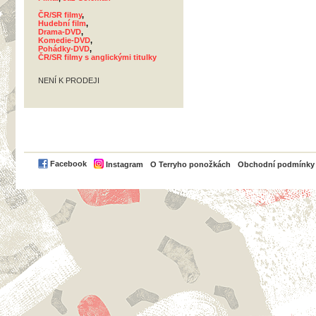
ČR/SR filmy
,
Hudební film
,
Drama-DVD
,
Komedie-DVD
,
Pohádky-DVD
,
ČR/SR filmy s anglickými titulky
NENÍ K PRODEJI
PayPal
Facebook
Instagram
O Terryho ponožkách
Obchodní podmínky