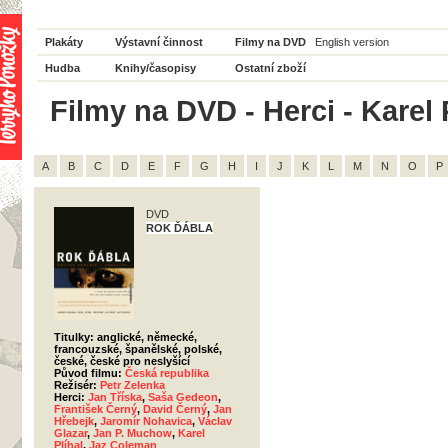
Plakáty
Výstavní činnost
Filmy na DVD
English version
Hudba
Knihy/časopisy
Ostatní zboží
Filmy na DVD - Herci - Karel P
A
B
C
D
E
F
G
H
I
J
K
L
M
N
O
P
DVD
ROK ĎÁBLA
Titulky: anglické, německé,
francouzské, španělské, polské,
české, české pro neslyšící
Původ filmu:
Česká republika
Režisér:
Petr Zelenka
Herci:
Jan Tříska
,
Saša Gedeon
,
František Černý
,
David Černý
,
Jan
Hřebejk
,
Jaromír Nohavica
,
Václav
Glazar
,
Jan P. Muchow
,
Karel
Plíhal
,
Jaz Coleman