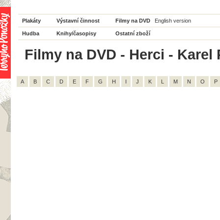
Plakáty
Výstavní činnost
Filmy na DVD
English version
Hudba
Knihy/časopisy
Ostatní zboží
Filmy na DVD - Herci - Karel P
A
B
C
D
E
F
G
H
I
J
K
L
M
N
O
P