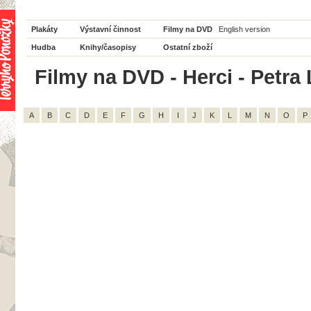
Plakáty
Výstavní činnost
Filmy na DVD
English version
Hudba
Knihy/časopisy
Ostatní zboží
Filmy na DVD - Herci - Petra 
A
B
C
D
E
F
G
H
I
J
K
L
M
N
O
P