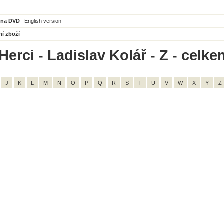
 na DVD
English version
ní zboží
erci - Ladislav Kolář - Z - celke
J
K
L
M
N
O
P
Q
R
S
T
U
V
W
X
Y
Z