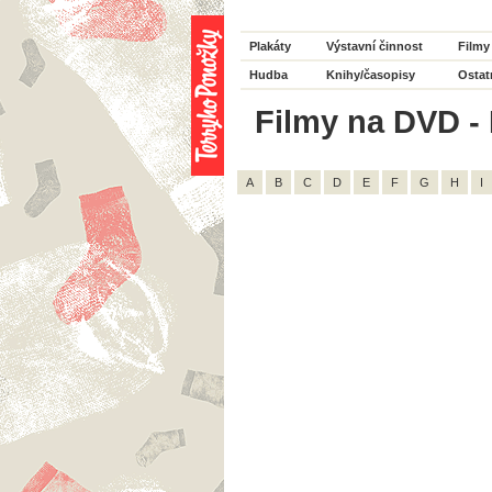
Plakáty
Výstavní činnost
Filmy
Hudba
Knihy/časopisy
Ostat
Filmy na DVD - H
A
B
C
D
E
F
G
H
I