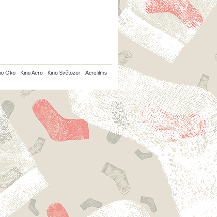
io Oko
Kino Aero
Kino Světozor
Aerofilms