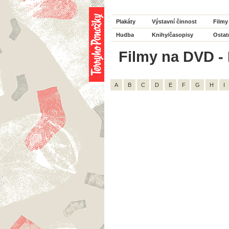
Plakáty
Výstavní činnost
Filmy
Hudba
Knihy/časopisy
Ostat
Filmy na DVD - H
A
B
C
D
E
F
G
H
I