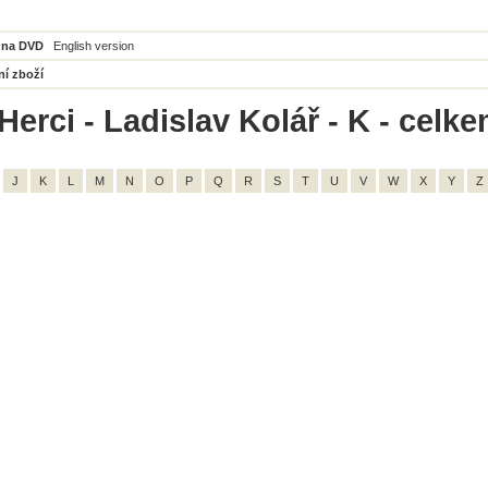
 na DVD
English version
ní zboží
erci - Ladislav Kolář - K - celke
J
K
L
M
N
O
P
Q
R
S
T
U
V
W
X
Y
Z