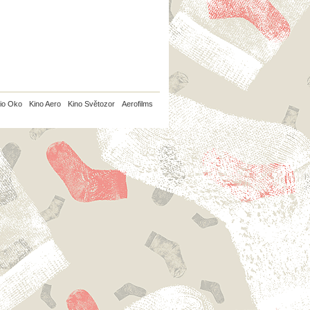
io Oko
Kino Aero
Kino Světozor
Aerofilms