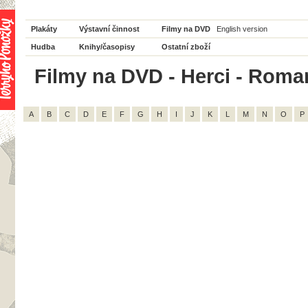
Plakáty
Výstavní činnost
Filmy na DVD
English version
Hudba
Knihy/časopisy
Ostatní zboží
Filmy na DVD - Herci - Roman
A
B
C
D
E
F
G
H
I
J
K
L
M
N
O
P