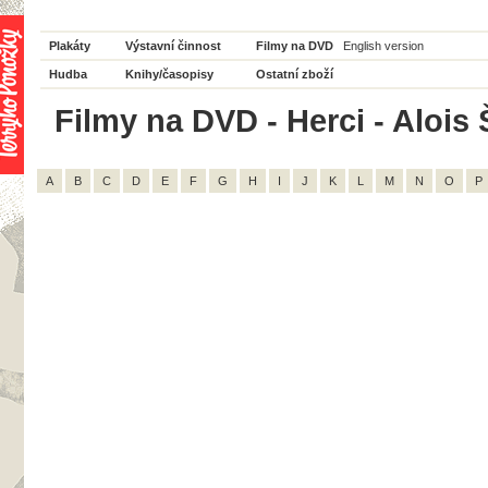
Plakáty
Výstavní činnost
Filmy na DVD
English version
Hudba
Knihy/časopisy
Ostatní zboží
Filmy na DVD - Herci - Alois Š
A
B
C
D
E
F
G
H
I
J
K
L
M
N
O
P