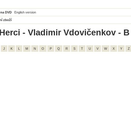
 na DVD
English version
ní zboží
Herci - Vladimir Vdovičenkov - B
J
K
L
M
N
O
P
Q
R
S
T
U
V
W
X
Y
Z