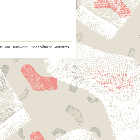
io Oko
Kino Aero
Kino Světozor
Aerofilms