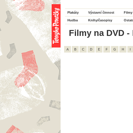
Plakáty
Výstavní činnost
Filmy
Hudba
Knihy/časopisy
Ostat
Filmy na DVD - 
A
B
C
D
E
F
G
H
I