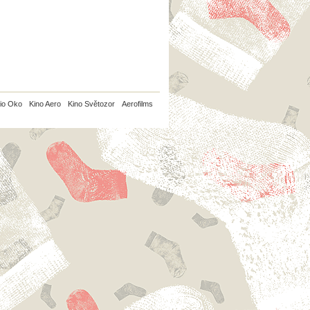
io Oko
Kino Aero
Kino Světozor
Aerofilms