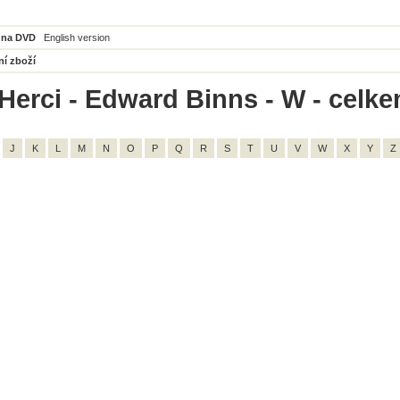
 na DVD
English version
ní zboží
Herci - Edward Binns - W - celke
J
K
L
M
N
O
P
Q
R
S
T
U
V
W
X
Y
Z