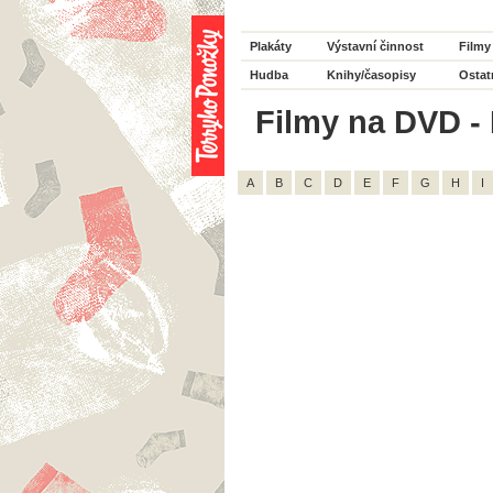
Plakáty
Výstavní činnost
Filmy
Hudba
Knihy/časopisy
Ostat
Filmy na DVD - 
A
B
C
D
E
F
G
H
I