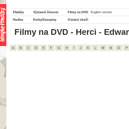
Plakáty
Výstavní činnost
Filmy na DVD
English version
Hudba
Knihy/časopisy
Ostatní zboží
Filmy na DVD - Herci - Edward
A
B
C
D
E
F
G
H
I
J
K
L
M
N
O
P