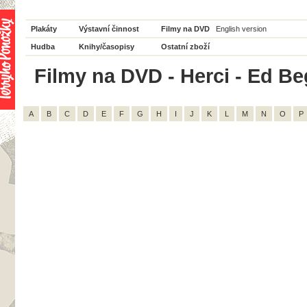
Plakáty
Výstavní činnost
Filmy na DVD
English version
Hudba
Knihy/časopisy
Ostatní zboží
Filmy na DVD - Herci - Ed Beg
A
B
C
D
E
F
G
H
I
J
K
L
M
N
O
P