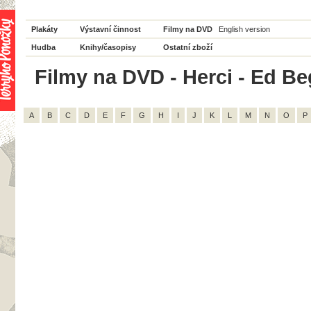
Plakáty
Výstavní činnost
Filmy na DVD
English version
Hudba
Knihy/časopisy
Ostatní zboží
Filmy na DVD - Herci - Ed Beg
A
B
C
D
E
F
G
H
I
J
K
L
M
N
O
P