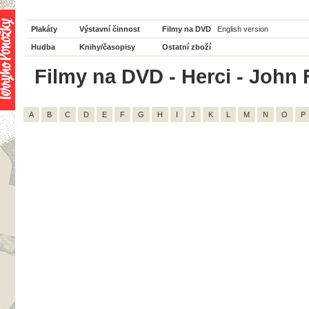
Plakáty
Výstavní činnost
Filmy na DVD
English version
Hudba
Knihy/časopisy
Ostatní zboží
Filmy na DVD - Herci - John F
A
B
C
D
E
F
G
H
I
J
K
L
M
N
O
P