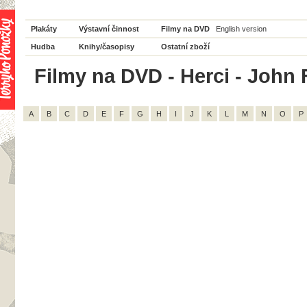
Plakáty
Výstavní činnost
Filmy na DVD
English version
Hudba
Knihy/časopisy
Ostatní zboží
Filmy na DVD - Herci - John F
A
B
C
D
E
F
G
H
I
J
K
L
M
N
O
P