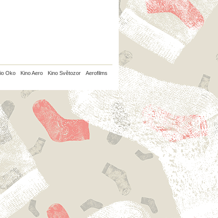
io Oko
Kino Aero
Kino Světozor
Aerofilms