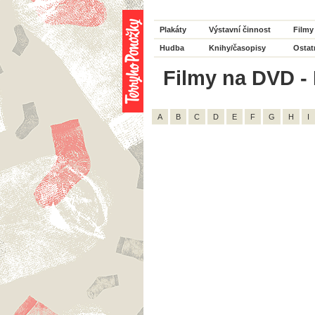
Plakáty
Výstavní činnost
Filmy
Hudba
Knihy/časopisy
Ostat
Filmy na DVD - H
A
B
C
D
E
F
G
H
I