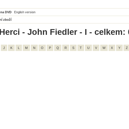
 na DVD
English version
ní zboží
erci - John Fiedler - I - celkem: 
J
K
L
M
N
O
P
Q
R
S
T
U
V
W
X
Y
Z