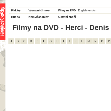
Plakáty
Výstavní činnost
Filmy na DVD
English version
Hudba
Knihy/časopisy
Ostatní zboží
Filmy na DVD - Herci - Denis
A
B
C
D
E
F
G
H
I
J
K
L
M
N
O
P