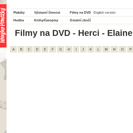
Plakáty
Výstavní činnost
Filmy na DVD
English version
Hudba
Knihy/časopisy
Ostatní zboží
Filmy na DVD - Herci - Elaine
A
B
C
D
E
F
G
H
I
J
K
L
M
N
O
P