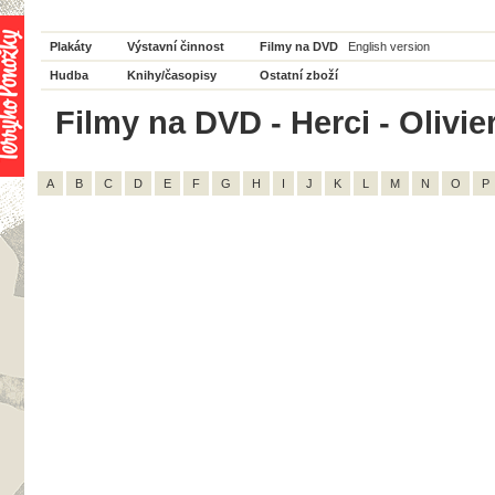
Plakáty
Výstavní činnost
Filmy na DVD
English version
Hudba
Knihy/časopisy
Ostatní zboží
Filmy na DVD - Herci - Olivie
A
B
C
D
E
F
G
H
I
J
K
L
M
N
O
P