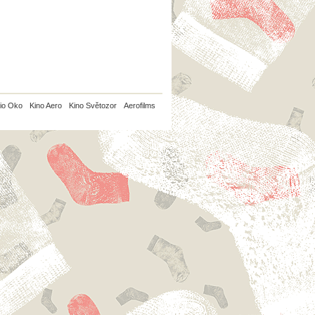
io Oko
Kino Aero
Kino Světozor
Aerofilms