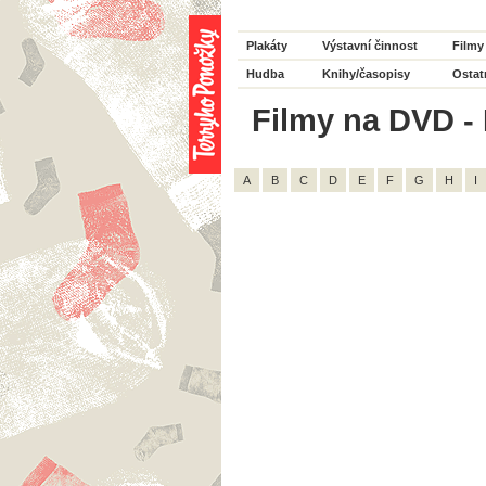
Plakáty
Výstavní činnost
Filmy
Hudba
Knihy/časopisy
Ostat
Filmy na DVD - 
A
B
C
D
E
F
G
H
I