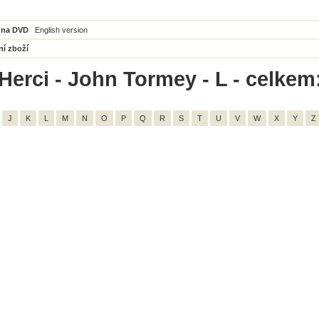
 na DVD
English version
ní zboží
Herci - John Tormey - L - celkem
J
K
L
M
N
O
P
Q
R
S
T
U
V
W
X
Y
Z