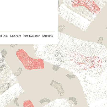
io Oko
Kino Aero
Kino Světozor
Aerofilms