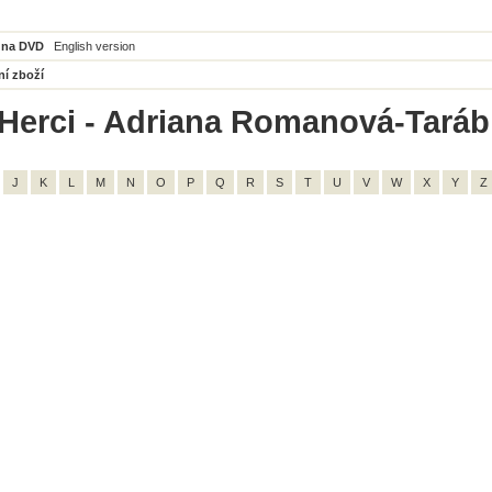
 na DVD
English version
ní zboží
Herci - Adriana Romanová-Tarábk
J
K
L
M
N
O
P
Q
R
S
T
U
V
W
X
Y
Z