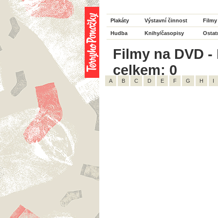
Plakáty
Výstavní činnost
Filmy
Hudba
Knihy/časopisy
Ostat
Filmy na DVD - 
celkem: 0
A
B
C
D
E
F
G
H
I