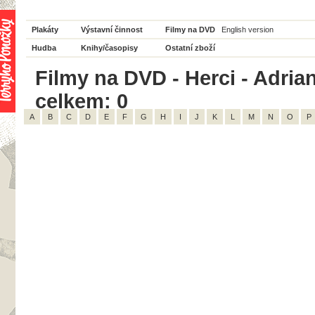
Plakáty
Výstavní činnost
Filmy na DVD
English version
Hudba
Knihy/časopisy
Ostatní zboží
Filmy na DVD - Herci - Adri
celkem: 0
A
B
C
D
E
F
G
H
I
J
K
L
M
N
O
P