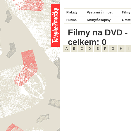
Plakáty
Výstavní činnost
Filmy
Hudba
Knihy/časopisy
Ostat
Filmy na DVD - 
celkem: 0
A
B
C
D
E
F
G
H
I