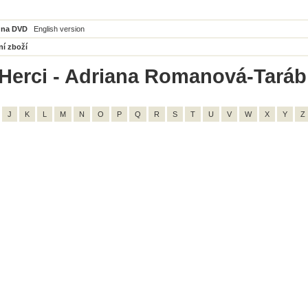
 na DVD
English version
ní zboží
Herci - Adriana Romanová-Tarábk
J
K
L
M
N
O
P
Q
R
S
T
U
V
W
X
Y
Z