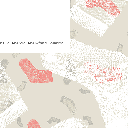
io Oko
Kino Aero
Kino Světozor
Aerofilms