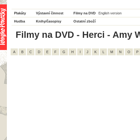
Plakáty
Výstavní činnost
Filmy na DVD
English version
Hudba
Knihy/časopisy
Ostatní zboží
Filmy na DVD - Herci - Amy 
A
B
C
D
E
F
G
H
I
J
K
L
M
N
O
P