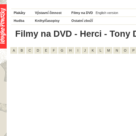
Plakáty
Výstavní činnost
Filmy na DVD
English version
Hudba
Knihy/časopisy
Ostatní zboží
Filmy na DVD - Herci - Tony D
A
B
C
D
E
F
G
H
I
J
K
L
M
N
O
P