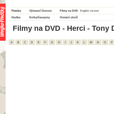
Plakáty
Výstavní činnost
Filmy na DVD
English version
Hudba
Knihy/časopisy
Ostatní zboží
Filmy na DVD - Herci - Tony D
A
B
C
D
E
F
G
H
I
J
K
L
M
N
O
P