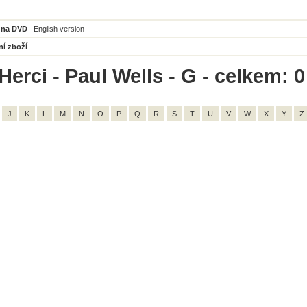
 na DVD
English version
ní zboží
erci - Paul Wells - G - celkem: 0
J
K
L
M
N
O
P
Q
R
S
T
U
V
W
X
Y
Z