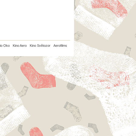
io Oko
Kino Aero
Kino Světozor
Aerofilms