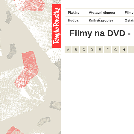
Plakáty
Výstavní činnost
Filmy
Hudba
Knihy/časopisy
Ostat
Filmy na DVD - H
A
B
C
D
E
F
G
H
I