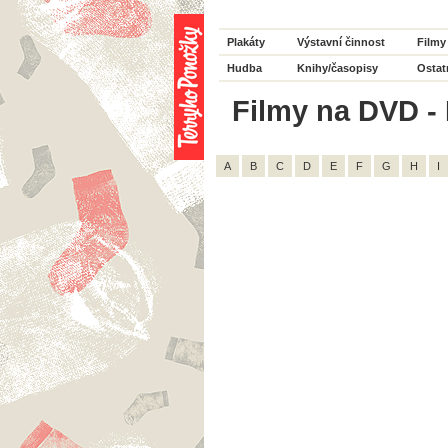
Plakáty
Výstavní činnost
Filmy
Hudba
Knihy/časopisy
Ostat
Filmy na DVD - 
A
B
C
D
E
F
G
H
I