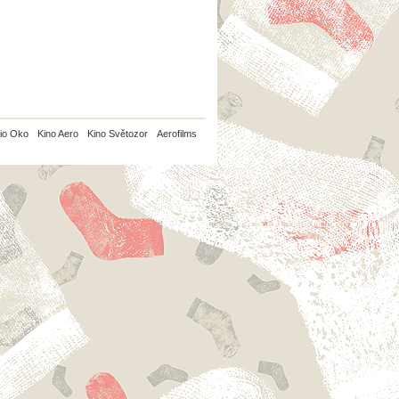
io Oko
Kino Aero
Kino Světozor
Aerofilms