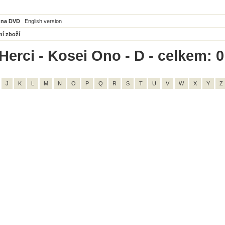
 na DVD
English version
ní zboží
Herci - Kosei Ono - D - celkem: 0
J
K
L
M
N
O
P
Q
R
S
T
U
V
W
X
Y
Z