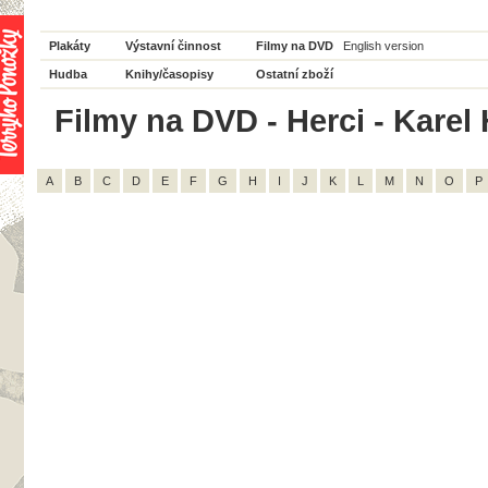
Plakáty
Výstavní činnost
Filmy na DVD
English version
Hudba
Knihy/časopisy
Ostatní zboží
Filmy na DVD - Herci - Karel 
A
B
C
D
E
F
G
H
I
J
K
L
M
N
O
P