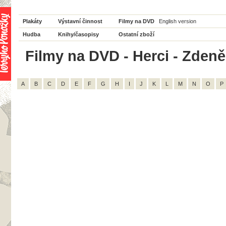
Plakáty
Výstavní činnost
Filmy na DVD
English version
Hudba
Knihy/časopisy
Ostatní zboží
Filmy na DVD - Herci - Zdeně
A
B
C
D
E
F
G
H
I
J
K
L
M
N
O
P