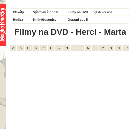
Plakáty
Výstavní činnost
Filmy na DVD
English version
Hudba
Knihy/časopisy
Ostatní zboží
Filmy na DVD - Herci - Marta
A
B
C
D
E
F
G
H
I
J
K
L
M
N
O
P