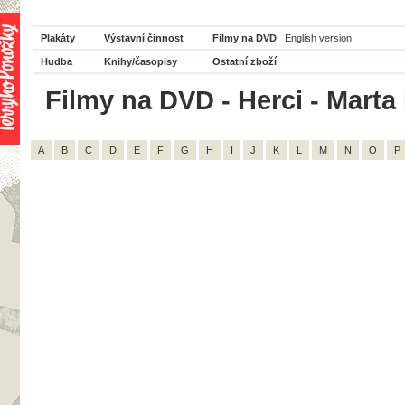
Plakáty
Výstavní činnost
Filmy na DVD
English version
Hudba
Knihy/časopisy
Ostatní zboží
Filmy na DVD - Herci - Marta
A
B
C
D
E
F
G
H
I
J
K
L
M
N
O
P