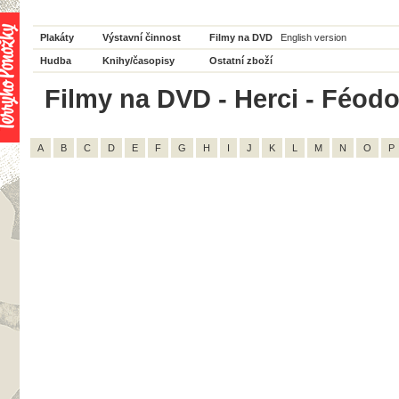
Plakáty
Výstavní činnost
Filmy na DVD
English version
Hudba
Knihy/časopisy
Ostatní zboží
Filmy na DVD - Herci - Féodor
A
B
C
D
E
F
G
H
I
J
K
L
M
N
O
P