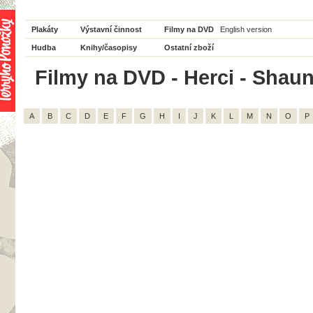
Plakáty
Výstavní činnost
Filmy na DVD
English version
Hudba
Knihy/časopisy
Ostatní zboží
Filmy na DVD - Herci - Shaun
A
B
C
D
E
F
G
H
I
J
K
L
M
N
O
P