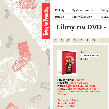
Plakáty
Výstavní činnost
Filmy
Hudba
Knihy/časopisy
Ostat
Filmy na DVD - 
A
B
C
D
E
F
G
H
I
DVD
LÁSKA VŠEMI
DESETI
Původ filmu:
Francie
Režisér:
Régis Roinsard
Herci:
Bérénice Bejo
,
Romain
Duris
,
Déborah François
,
Shaun
Benson
,
Mélanie Bernier
,
Féodor
Atkine
Zahraniční filmy
,
Aerofilms-DVD
,
Komedie-DVD