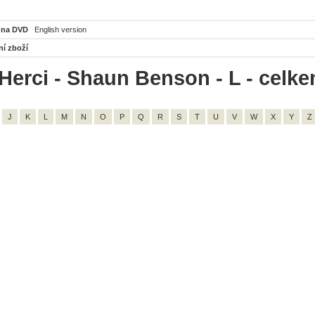
 na DVD
English version
ní zboží
Herci - Shaun Benson - L - celke
J
K
L
M
N
O
P
Q
R
S
T
U
V
W
X
Y
Z