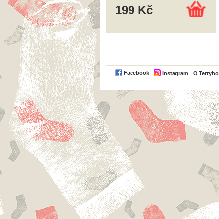
199 Kč
Facebook
Instagram
O Terryh