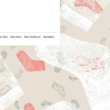
io Oko
Kino Aero
Kino Světozor
Aerofilms