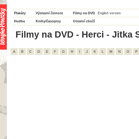
Plakáty
Výstavní činnost
Filmy na DVD
English version
Hudba
Knihy/časopisy
Ostatní zboží
Filmy na DVD - Herci - Jitka 
A
B
C
D
E
F
G
H
I
J
K
L
M
N
O
P