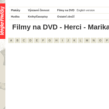
Plakáty
Výstavní činnost
Filmy na DVD
English version
Hudba
Knihy/časopisy
Ostatní zboží
Filmy na DVD - Herci - Marik
A
B
C
D
E
F
G
H
I
J
K
L
M
N
O
P