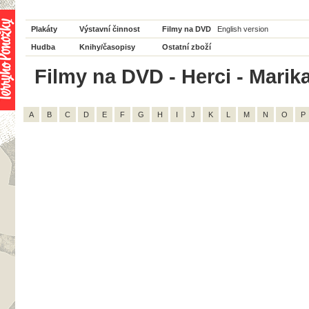
Plakáty
Výstavní činnost
Filmy na DVD
English version
Hudba
Knihy/časopisy
Ostatní zboží
Filmy na DVD - Herci - Marik
A
B
C
D
E
F
G
H
I
J
K
L
M
N
O
P