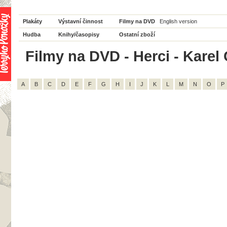
Plakáty
Výstavní činnost
Filmy na DVD
English version
Hudba
Knihy/časopisy
Ostatní zboží
Filmy na DVD - Herci - Karel
A
B
C
D
E
F
G
H
I
J
K
L
M
N
O
P