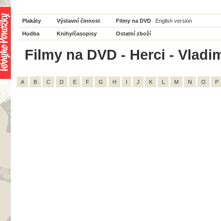
Plakáty
Výstavní činnost
Filmy na DVD
English version
Hudba
Knihy/časopisy
Ostatní zboží
Filmy na DVD - Herci - Vladim
A
B
C
D
E
F
G
H
I
J
K
L
M
N
O
P