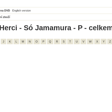
 na DVD
English version
ní zboží
Herci - Só Jamamura - P - celkem
J
K
L
M
N
O
P
Q
R
S
T
U
V
W
X
Y
Z