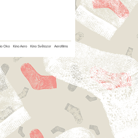
io Oko
Kino Aero
Kino Světozor
Aerofilms