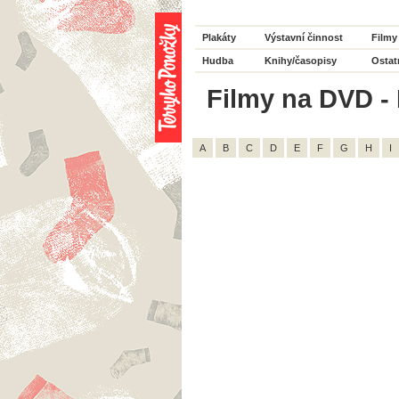
Plakáty
Výstavní činnost
Filmy
Hudba
Knihy/časopisy
Ostat
Filmy na DVD - 
A
B
C
D
E
F
G
H
I