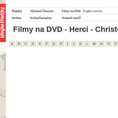
Plakáty
Výstavní činnost
Filmy na DVD
English version
Hudba
Knihy/časopisy
Ostatní zboží
Filmy na DVD - Herci - Chris
A
B
C
D
E
F
G
H
I
J
K
L
M
N
O
P