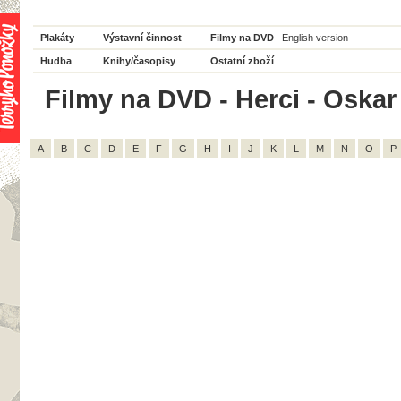
Plakáty
Výstavní činnost
Filmy na DVD
English version
Hudba
Knihy/časopisy
Ostatní zboží
Filmy na DVD - Herci - Oskar
A
B
C
D
E
F
G
H
I
J
K
L
M
N
O
P