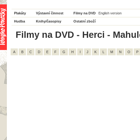
Plakáty
Výstavní činnost
Filmy na DVD
English version
Hudba
Knihy/časopisy
Ostatní zboží
Filmy na DVD - Herci - Mahu
A
B
C
D
E
F
G
H
I
J
K
L
M
N
O
P