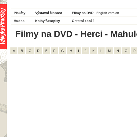
Plakáty
Výstavní činnost
Filmy na DVD
English version
Hudba
Knihy/časopisy
Ostatní zboží
Filmy na DVD - Herci - Mahul
A
B
C
D
E
F
G
H
I
J
K
L
M
N
O
P