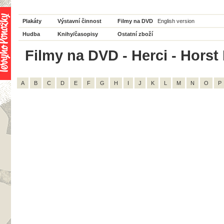
Plakáty
Výstavní činnost
Filmy na DVD
English version
Hudba
Knihy/časopisy
Ostatní zboží
Filmy na DVD - Herci - Horst
A
B
C
D
E
F
G
H
I
J
K
L
M
N
O
P