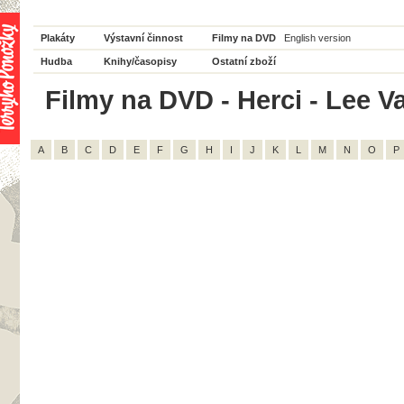
Plakáty
Výstavní činnost
Filmy na DVD
English version
Hudba
Knihy/časopisy
Ostatní zboží
Filmy na DVD - Herci - Lee Va
A
B
C
D
E
F
G
H
I
J
K
L
M
N
O
P