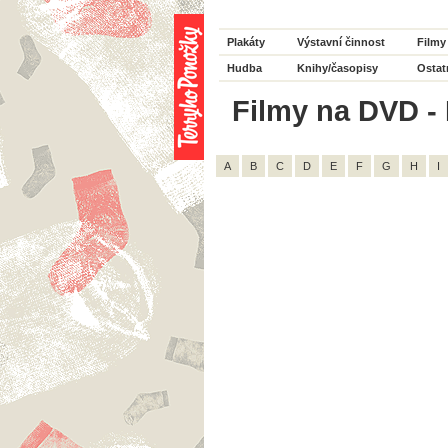
Plakáty
Výstavní činnost
Filmy
Hudba
Knihy/časopisy
Ostat
Filmy na DVD - 
A
B
C
D
E
F
G
H
I