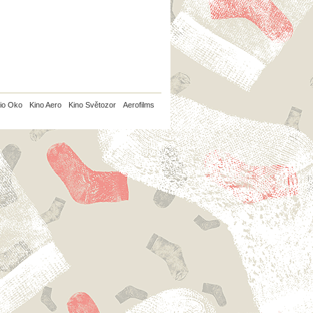
io Oko
Kino Aero
Kino Světozor
Aerofilms