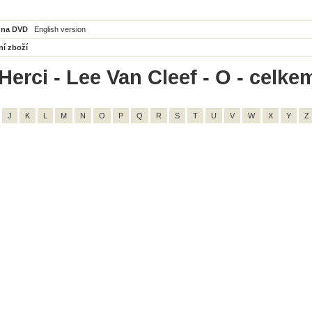
 na DVD
English version
ní zboží
Herci - Lee Van Cleef - O - celke
J
K
L
M
N
O
P
Q
R
S
T
U
V
W
X
Y
Z