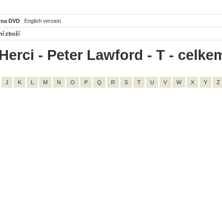
 na DVD
English version
ní zboží
Herci - Peter Lawford - T - celke
J
K
L
M
N
O
P
Q
R
S
T
U
V
W
X
Y
Z