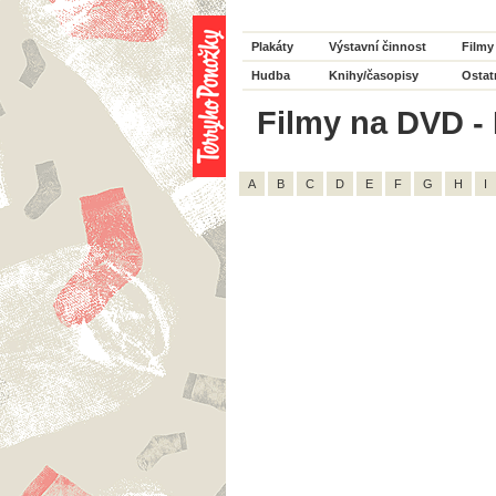
Plakáty
Výstavní činnost
Filmy
Hudba
Knihy/časopisy
Ostat
Filmy na DVD - 
A
B
C
D
E
F
G
H
I