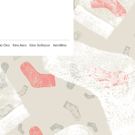
io Oko
Kino Aero
Kino Světozor
Aerofilms