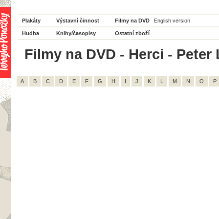
Plakáty
Výstavní činnost
Filmy na DVD
English version
Hudba
Knihy/časopisy
Ostatní zboží
Filmy na DVD - Herci - Peter 
A
B
C
D
E
F
G
H
I
J
K
L
M
N
O
P