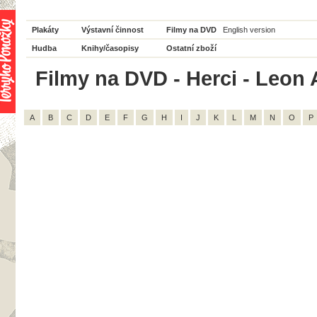
Plakáty
Výstavní činnost
Filmy na DVD
English version
Hudba
Knihy/časopisy
Ostatní zboží
Filmy na DVD - Herci - Leon 
A
B
C
D
E
F
G
H
I
J
K
L
M
N
O
P